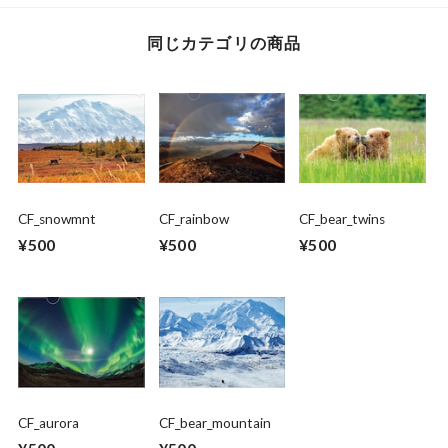
同じカテゴリの商品
CF_snowmnt
CF_rainbow
CF_bear_twins
¥500
¥500
¥500
CF_aurora
CF_bear_mountain