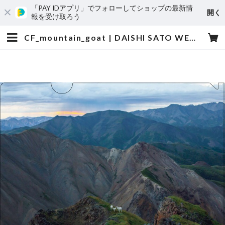
「PAY IDアプリ」でフォローしてショップの最新情
開く
報を受け取ろう
CF_mountain_goat | DAISHI SATO WEB SHOP